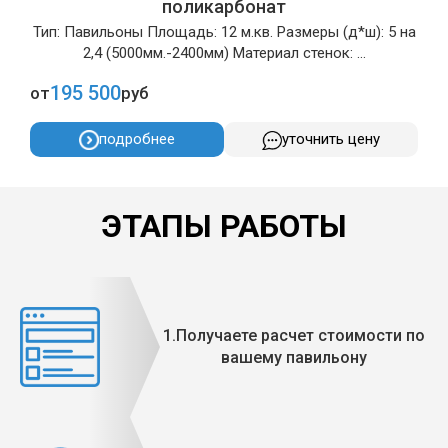
поликарбонат
Тип: Павильоны Площадь: 12 м.кв. Размеры (д*ш): 5 на
2,4 (5000мм.-2400мм) Материал стенок: ...
195 500
от
руб
о
подробнее
уточнить цену
ЭТАПЫ РАБОТЫ
1.Получаете расчет стоимости по
вашему павильону