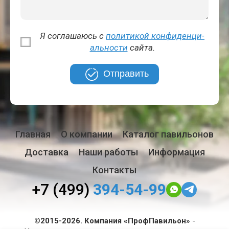
Я соглашаюсь с
политикой кон­фи­ден­ци­
аль­но­сти
сайта.
Отправить
Главная
О компании
Каталог павильонов
Доставка
Наши работы
Информация
Контакты
+7 (499)
394-54-99
©2015-2026. Компания «ПрофПавильон»
-