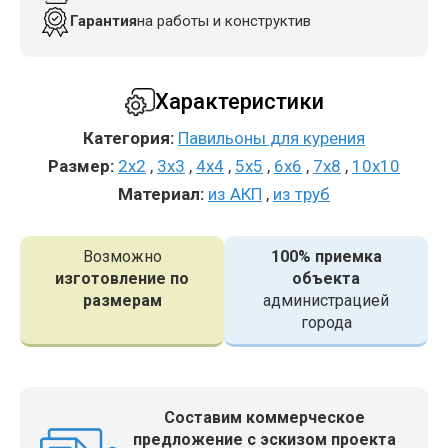
Гарантия
на работы и конструктив
Характеристики
Категория:
Павильоны для курения
Размер:
2x2
,
3x3
,
4x4
,
5x5
,
6x6
,
7x8
,
10x10
Материал:
из АКП
,
из труб
Возможно
100% приемка
изготовление по
объекта
размерам
администрацией
города
Составим коммерческое
предложение с эскизом проекта