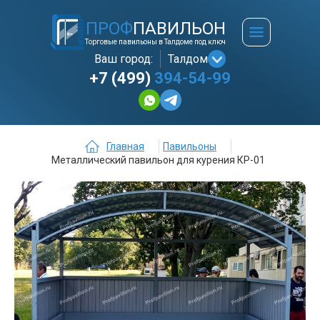
ПРОФ
ПАВИЛЬОН
Торговые павильоны в Талдоме под ключ
Ваш город:
Талдом
+7 (499)
394-54-99
Главная
Павильоны
Металлический павильон для курения КР-01