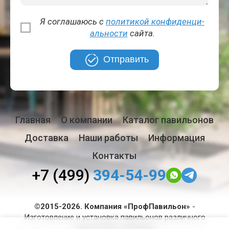
Я соглашаюсь с
политикой кон­фи­ден­ци­
аль­но­сти
сайта.
Отправить
Главная
О компании
Каталог павильонов
Доставка
Наши работы
Информация
Контакты
+7 (499)
394-54-99
©2015-2026. Компания «ПрофПавильон»
-
Изготовление и установка павильонов различного
назначения в Талдоме