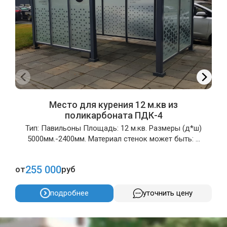
Место для курения 12 м.кв из
поликарбоната ПДК-4
Тип: Павильоны Площадь: 12 м.кв. Размеры (д*ш)
5000мм.-2400мм. Материал стенок может быть: ...
255 000
от
руб
о
подробнее
уточнить цену